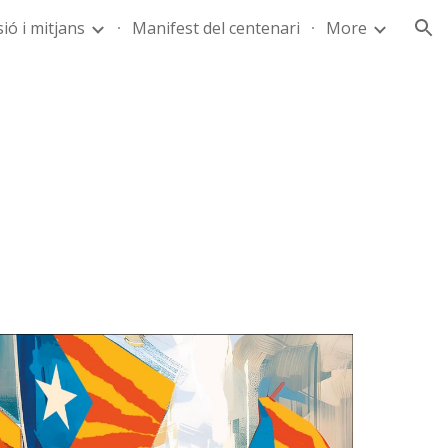
ió i mitjans
Manifest del centenari
More
ion